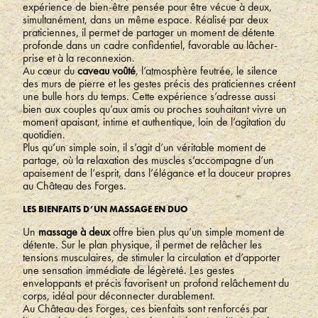
expérience de bien-être pensée pour être vécue à deux,
simultanément, dans un même espace. Réalisé par deux
praticiennes, il permet de partager un moment de détente
profonde dans un cadre confidentiel, favorable au lâcher-
prise et à la reconnexion.
Au cœur du
caveau voûté
, l’atmosphère feutrée, le silence
des murs de pierre et les gestes précis des praticiennes créent
une bulle hors du temps. Cette expérience s’adresse aussi
bien aux couples qu’aux amis ou proches souhaitant vivre un
moment apaisant, intime et authentique, loin de l’agitation du
quotidien.
Plus qu’un simple soin, il s’agit d’un véritable moment de
partage, où la relaxation des muscles s’accompagne d’un
apaisement de l’esprit, dans l’élégance et la douceur propres
au Château des Forges.
LES BIENFAITS D’UN MASSAGE EN DUO
Un
massage à deux
offre bien plus qu’un simple moment de
détente. Sur le plan physique, il permet de relâcher les
tensions musculaires, de stimuler la circulation et d’apporter
une sensation immédiate de légèreté. Les gestes
enveloppants et précis favorisent un profond relâchement du
corps, idéal pour déconnecter durablement.
Au Château des Forges, ces bienfaits sont renforcés par