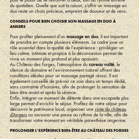
du quotidien. Quelle que soit la raison, s’offrir un massage en
duo reste un choix précieux, empreint de douceur et de sens.
CONSEILS POUR BIEN CHOISIR SON MASSAGE EN DUO À
ANGERS
Pour profiter pleinement d’un
massage en duo
, il est important
de prendre en compte plusieurs éléments. Le cadre joue un
rôle essentiel dans la qualité de l’expérience : privilégier un
lieu calme, intimiste et propice à la déconnexion permet de
vivre un moment plus profond et plus apaisant.
Au Château des Forges, l’atmosphère du
caveau voûté
, le
silence du domaine et l’environnement naturel offrent des
conditions idéales pour un massage partagé réussi. Il est
également conseillé de prévoir ce soin dans un temps dédié,
sans contrainte d’horaires, afin de prolonger la sensation de
bien-être avant et après la séance.
Enfin, intégrer ce moment de détente dans une escapade plus
large permet d’enrichir le séjour. Profitez de votre séjour pour
découvrir le patrimoine local, organiser une
visite du château
d’Angers
ou savourer une pause au rythme de la ville, afin de
transformer votre moment en véritable parenthèse angevine.
PROLONGER L’EXPÉRIENCE BIEN-ÊTRE AU CHÂTEAU DES FORGES