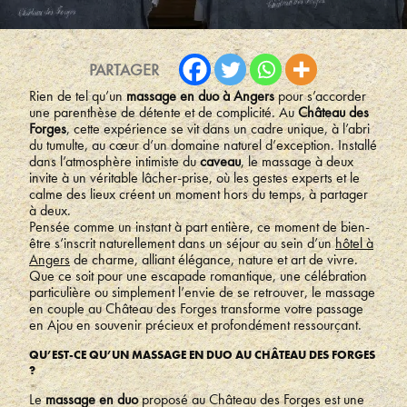
PARTAGER
Rien de tel qu’un
massage en duo à Angers
pour s’accorder
une parenthèse de détente et de complicité. Au
Château des
Forges
, cette expérience se vit dans un cadre unique, à l’abri
du tumulte, au cœur d’un domaine naturel d’exception. Installé
dans l’atmosphère intimiste du
caveau
, le massage à deux
invite à un véritable lâcher-prise, où les gestes experts et le
calme des lieux créent un moment hors du temps, à partager
à deux.
Pensée comme un instant à part entière, ce moment de bien-
être s’inscrit naturellement dans un séjour au sein d’un
hôtel à
Angers
de charme, alliant élégance, nature et art de vivre.
Que ce soit pour une escapade romantique, une célébration
particulière ou simplement l’envie de se retrouver, le massage
en couple au Château des Forges transforme votre passage
en Ajou en souvenir précieux et profondément ressourçant.
QU’EST-CE QU’UN MASSAGE EN DUO AU CHÂTEAU DES FORGES
?
Le
massage en duo
proposé au Château des Forges est une