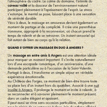
l’atmosphère du cadre. Le calme du domaine, l’intimité du
caveau voûté
et la douceur de l’environnement naturel
participent pleinement à l’apaisement de l’esprit. Le stress
s’estompe, le mental se pose, laissant place à une sensation
de sérénité durable.
Vécu à deux, le massage en amoureux devient également un
moment de partage et de complicité. Il crée une parenthèse
commune, approprié à la reconnexion, où chacun prend le
temps de ralentir et de se retrouver. Un instant sensoriel qui
fait autant de bien au corps qu’à la relation.
QUAND S’OFFRIR UN MASSAGE EN DUO À ANGERS ?
Un
massage en entre amis à Angers
est une attention idéale
pour marquer un moment important. Il s’invite naturellement
lors d’une escapade romantique, d’un anniversaire, d’une
demande particulière ou à l’occasion de la Saint-Valentin.
Partagé à deux, il transforme un simple séjour en véritable
expérience émotionnelle.
Au Château des Forges, ce moment de bien-être trouve toute
sa place lors d’un instant hors du quotidien. Associé à une
nuit
insolite à Angers
, il prolonge le moment et invite à ralentir, à
se reconnecter et à savourer pleinement le moment présent,
dans un cadre élégant et apaisant.
Il peut aussi se vivre sans occasion particulière, simplement
pour le plaisir de se retrouver à deux, loin du rythme effréné