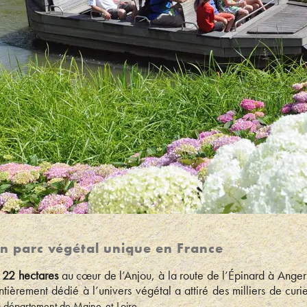
un parc végétal unique en France
r 22 hectares
au cœur de l’Anjou, à la route de l’Épinard à Anger
ièrement dédié à l’univers végétal a attiré des milliers de curi
u
.
département de Maine-et-Loire