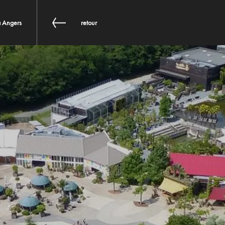
à Angers
retour