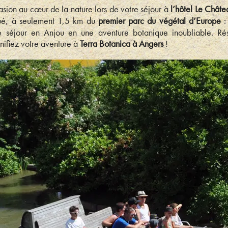
sion au cœur de la nature lors de votre séjour à
l’hôtel Le Châte
tué, à seulement 1,5 km du
premier parc du végétal d’Europe
re séjour en Anjou en une aventure botanique inoubliable. R
nifiez votre aventure à
Terra Botanica à Angers
!