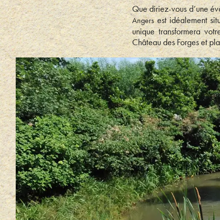
Que diriez-vous d’une éva
est idéalement si
Angers
unique transformera vot
Château des Forges et pla