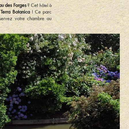
au des Forges
? Cet
hôtel à
:
Terra Botanica
! Ce parc
éservez votre chambre au