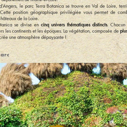
d’Angers, le parc Terra Botanica se trouve en Val de Loire, terri
tte position géographique privilégiée vous permet de combi
hâteaux de la Loire.
otanica se divise en
cinq univers thématiques distincts
. Chacun 
vers les continents et les époques. La végétation, composée de
plu
 crée une atmosphère dépaysante !
parc