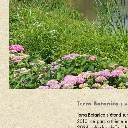
Terra Botanica : 
Terra Botanica s’étend su
2010, ce parc à thème ent
2024
, selon les chiffres d